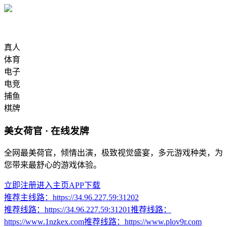
真人
体育
电子
电竞
捕鱼
棋牌
美女荷官 · 在线发牌
全网最美荷官，倾情出演，极致视觉盛宴，多元游戏种类，为
您带来最舒心的游戏体验。
立即注册
进入主页
APP下载
推荐主线路：
https://34.96.227.59:31202
推荐线路：
https://34.96.227.59:31201
推荐线路：
https://www.1nzkex.com
推荐线路：
https://www.plov9r.com